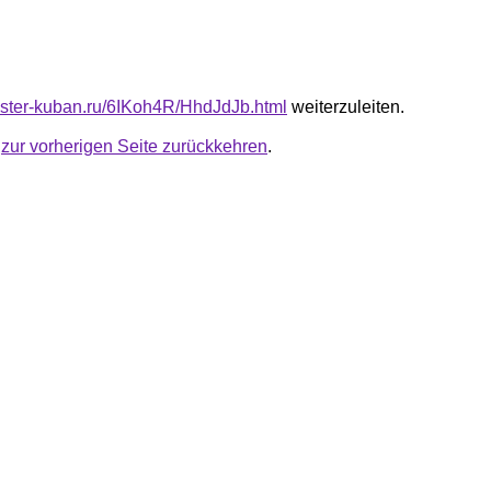
master-kuban.ru/6IKoh4R/HhdJdJb.html
weiterzuleiten.
u
zur vorherigen Seite zurückkehren
.