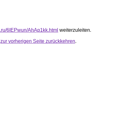
fb.ru/6IEPwun/AhAp1kk.html
weiterzuleiten.
u
zur vorherigen Seite zurückkehren
.