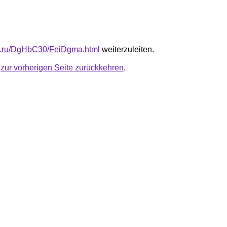
fb.ru/DgHbC30/FeiDgma.html
weiterzuleiten.
u
zur vorherigen Seite zurückkehren
.