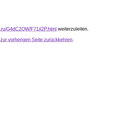
fb.ru/G4dC2QW/F71jl2P.html
weiterzuleiten.
u
zur vorherigen Seite zurückkehren
.