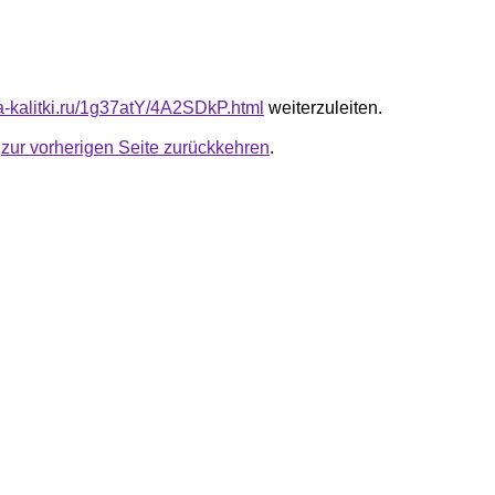
ta-kalitki.ru/1g37atY/4A2SDkP.html
weiterzuleiten.
u
zur vorherigen Seite zurückkehren
.