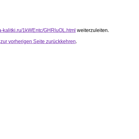
ota-kalitki.ru/1kWEntc/GHRluOL.html
weiterzuleiten.
u
zur vorherigen Seite zurückkehren
.