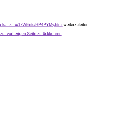
ota-kalitki.ru/1kWEntc/HP4PYMy.html
weiterzuleiten.
u
zur vorherigen Seite zurückkehren
.