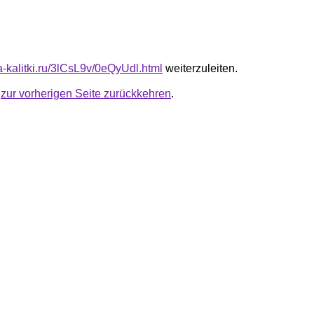
ta-kalitki.ru/3lCsL9v/0eQyUdl.html
weiterzuleiten.
u
zur vorherigen Seite zurückkehren
.