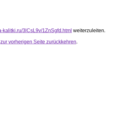
ta-kalitki.ru/3lCsL9v/1ZnSgfd.html
weiterzuleiten.
u
zur vorherigen Seite zurückkehren
.