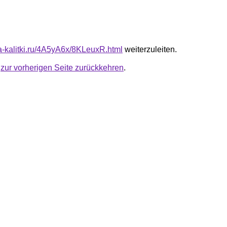
ta-kalitki.ru/4A5yA6x/8KLeuxR.html
weiterzuleiten.
u
zur vorherigen Seite zurückkehren
.