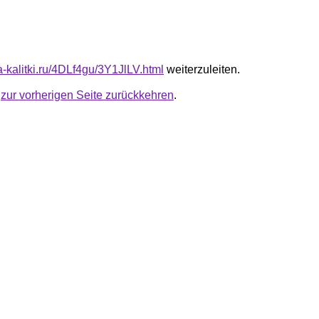
ta-kalitki.ru/4DLf4gu/3Y1JlLV.html
weiterzuleiten.
u
zur vorherigen Seite zurückkehren
.