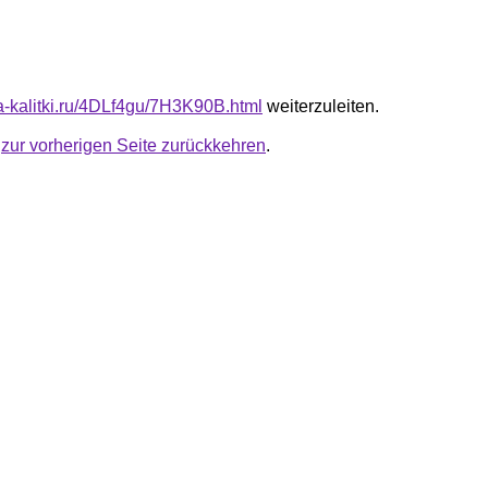
ta-kalitki.ru/4DLf4gu/7H3K90B.html
weiterzuleiten.
u
zur vorherigen Seite zurückkehren
.