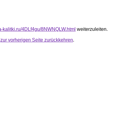
ota-kalitki.ru/4DLf4gu/8NWNQLW.html
weiterzuleiten.
u
zur vorherigen Seite zurückkehren
.