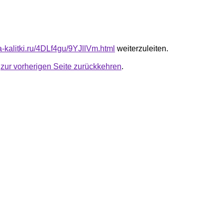
ta-kalitki.ru/4DLf4gu/9YJllVm.html
weiterzuleiten.
u
zur vorherigen Seite zurückkehren
.