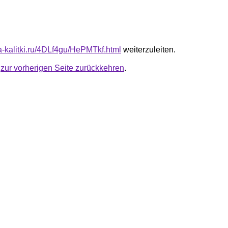
ta-kalitki.ru/4DLf4gu/HePMTkf.html
weiterzuleiten.
u
zur vorherigen Seite zurückkehren
.