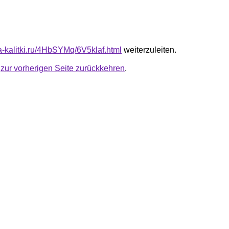
ta-kalitki.ru/4HbSYMq/6V5klaf.html
weiterzuleiten.
u
zur vorherigen Seite zurückkehren
.