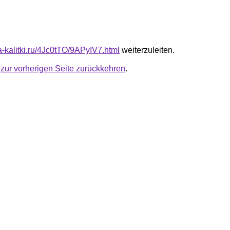
ta-kalitki.ru/4Jc0tTO/9APyIV7.html
weiterzuleiten.
u
zur vorherigen Seite zurückkehren
.