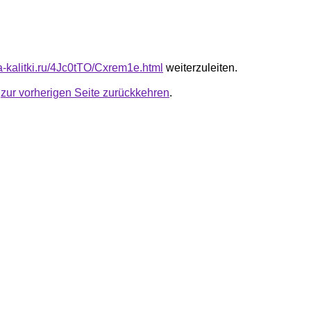
ta-kalitki.ru/4Jc0tTO/Cxrem1e.html
weiterzuleiten.
u
zur vorherigen Seite zurückkehren
.