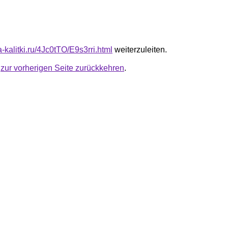
ta-kalitki.ru/4Jc0tTO/E9s3rri.html
weiterzuleiten.
u
zur vorherigen Seite zurückkehren
.