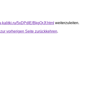
ta-kalitki.ru/5xDPdIE/BkgQrJf.html
weiterzuleiten.
u
zur vorherigen Seite zurückkehren
.