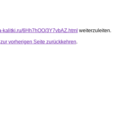
ota-kalitki.ru/6Hh7hOO/3Y7vbAZ.html
weiterzuleiten.
u
zur vorherigen Seite zurückkehren
.