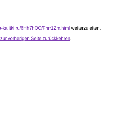
ta-kalitki.ru/6Hh7hOO/Fnrr1Zm.html
weiterzuleiten.
u
zur vorherigen Seite zurückkehren
.