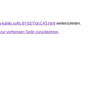
ta-kalitki.ru/6Lj6Yd2/7iqcCA5.html
weiterzuleiten.
u
zur vorherigen Seite zurückkehren
.