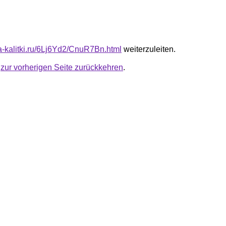
ta-kalitki.ru/6Lj6Yd2/CnuR7Bn.html
weiterzuleiten.
u
zur vorherigen Seite zurückkehren
.