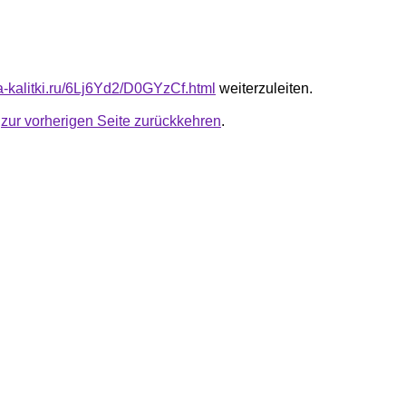
ta-kalitki.ru/6Lj6Yd2/D0GYzCf.html
weiterzuleiten.
u
zur vorherigen Seite zurückkehren
.