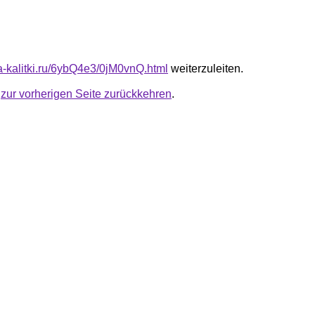
ta-kalitki.ru/6ybQ4e3/0jM0vnQ.html
weiterzuleiten.
u
zur vorherigen Seite zurückkehren
.