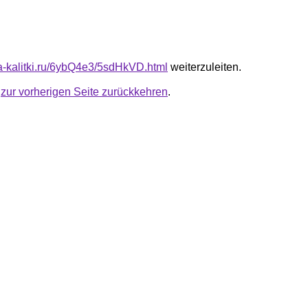
ota-kalitki.ru/6ybQ4e3/5sdHkVD.html
weiterzuleiten.
u
zur vorherigen Seite zurückkehren
.