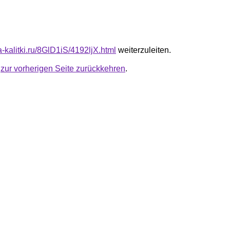
ta-kalitki.ru/8GlD1iS/4192ljX.html
weiterzuleiten.
u
zur vorherigen Seite zurückkehren
.