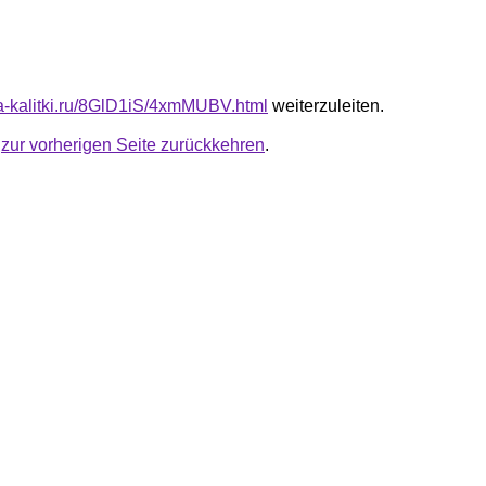
ota-kalitki.ru/8GlD1iS/4xmMUBV.html
weiterzuleiten.
u
zur vorherigen Seite zurückkehren
.