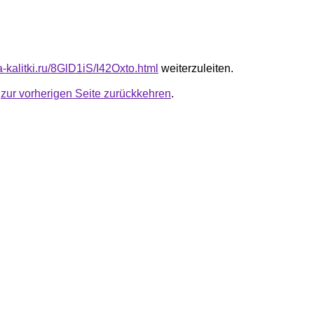
ta-kalitki.ru/8GlD1iS/I42Oxto.html
weiterzuleiten.
u
zur vorherigen Seite zurückkehren
.