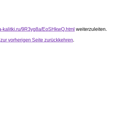
ota-kalitki.ru/9R3yg8a/EoSHkwQ.html
weiterzuleiten.
u
zur vorherigen Seite zurückkehren
.