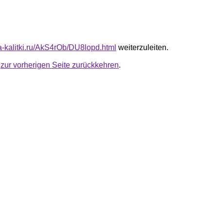
ta-kalitki.ru/AkS4rOb/DU8lopd.html
weiterzuleiten.
u
zur vorherigen Seite zurückkehren
.