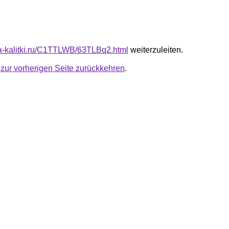
ota-kalitki.ru/C1TTLWB/63TLBq2.html
weiterzuleiten.
u
zur vorherigen Seite zurückkehren
.