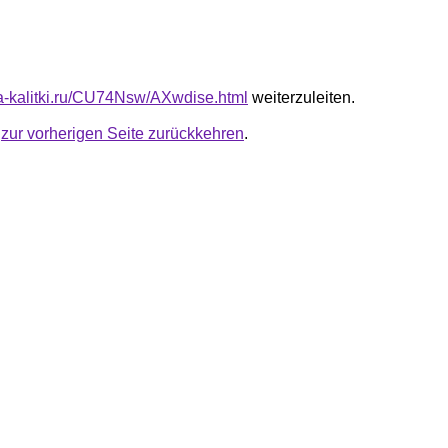
ota-kalitki.ru/CU74Nsw/AXwdise.html
weiterzuleiten.
u
zur vorherigen Seite zurückkehren
.