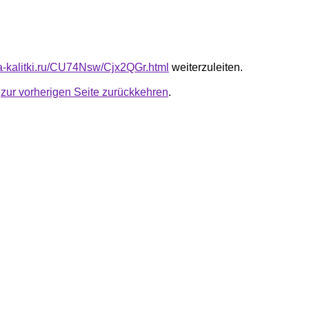
ota-kalitki.ru/CU74Nsw/Cjx2QGr.html
weiterzuleiten.
u
zur vorherigen Seite zurückkehren
.