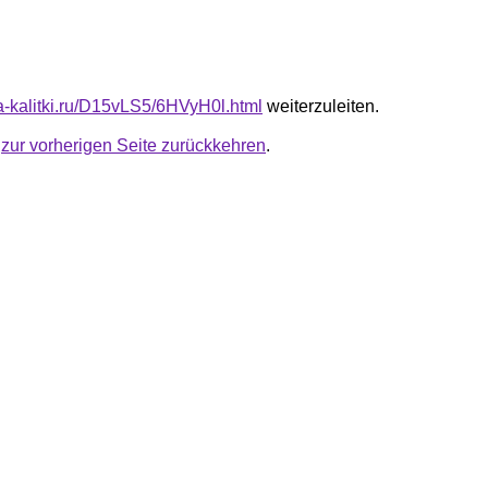
ta-kalitki.ru/D15vLS5/6HVyH0l.html
weiterzuleiten.
u
zur vorherigen Seite zurückkehren
.