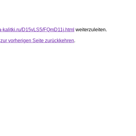
ota-kalitki.ru/D15vLS5/FQmD11j.html
weiterzuleiten.
u
zur vorherigen Seite zurückkehren
.