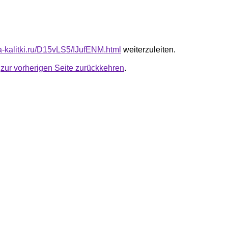
ta-kalitki.ru/D15vLS5/IJufENM.html
weiterzuleiten.
u
zur vorherigen Seite zurückkehren
.