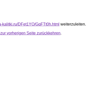
ta-kalitki.ru/DFet1YO/GqFTt0h.html
weiterzuleiten.
u
zur vorherigen Seite zurückkehren
.