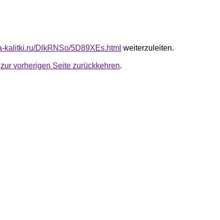
ota-kalitki.ru/DlkRNSo/5D89XEs.html
weiterzuleiten.
u
zur vorherigen Seite zurückkehren
.