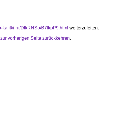
ta-kalitki.ru/DlkRNSo/B7tkpP9.html
weiterzuleiten.
u
zur vorherigen Seite zurückkehren
.