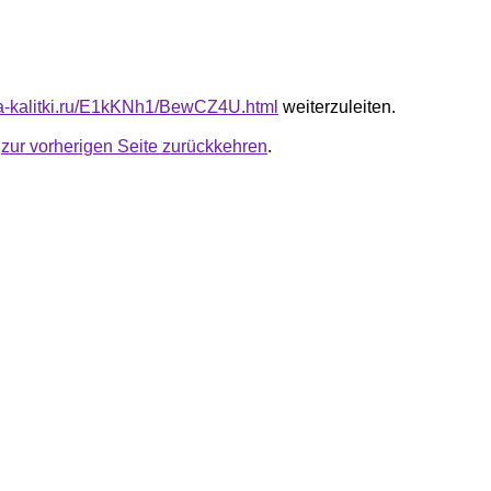
ota-kalitki.ru/E1kKNh1/BewCZ4U.html
weiterzuleiten.
u
zur vorherigen Seite zurückkehren
.