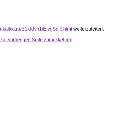
ta-kalitki.ru/E1kKNh1/EIygSoR.html
weiterzuleiten.
u
zur vorherigen Seite zurückkehren
.