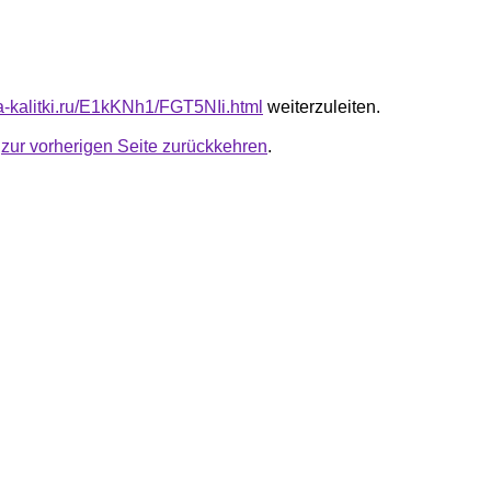
ta-kalitki.ru/E1kKNh1/FGT5NIi.html
weiterzuleiten.
u
zur vorherigen Seite zurückkehren
.