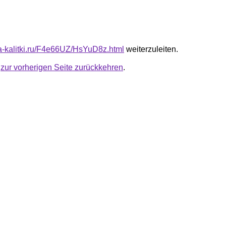
ota-kalitki.ru/F4e66UZ/HsYuD8z.html
weiterzuleiten.
u
zur vorherigen Seite zurückkehren
.