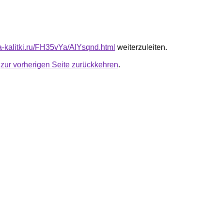
ta-kalitki.ru/FH35vYa/AlYsqnd.html
weiterzuleiten.
u
zur vorherigen Seite zurückkehren
.