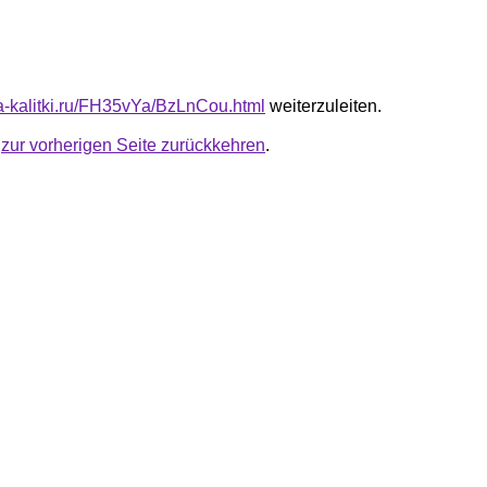
ota-kalitki.ru/FH35vYa/BzLnCou.html
weiterzuleiten.
u
zur vorherigen Seite zurückkehren
.