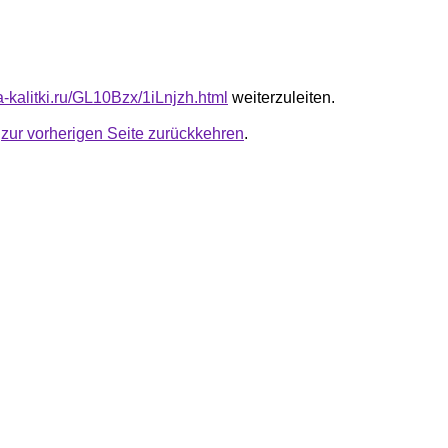
ta-kalitki.ru/GL10Bzx/1iLnjzh.html
weiterzuleiten.
u
zur vorherigen Seite zurückkehren
.