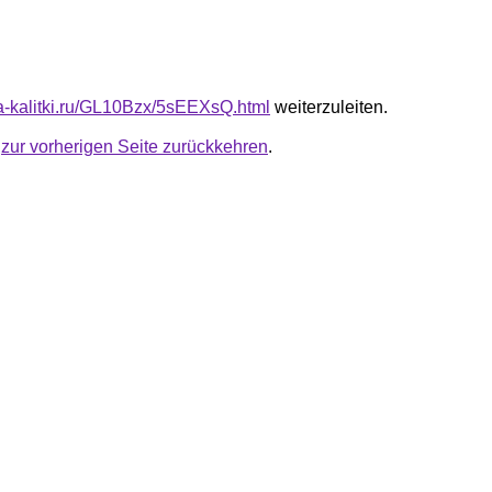
ota-kalitki.ru/GL10Bzx/5sEEXsQ.html
weiterzuleiten.
u
zur vorherigen Seite zurückkehren
.