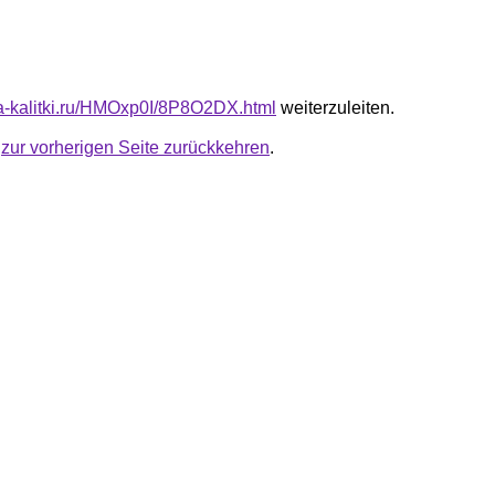
ota-kalitki.ru/HMOxp0I/8P8O2DX.html
weiterzuleiten.
u
zur vorherigen Seite zurückkehren
.